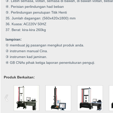
③. Lebih semasa, voltan, semasa di bawah, di bawah voltan, beb
④. Perisian perlindungan had beban
⑤. Perlindungan penutupan Titik Henti
35. Jumlah dagangan: (560x420x1800) mm
36. Kuasa: AC220V 50HZ
37. Berat: kira-kira 260kg
lampiran:
① membuat jig pasangan mengikut produk anda.
② instrumen manual Cina.
③ instrumen kad jaminan.
④ GB CNAs pihak ketiga laporan penentukuran penguji.
Produk Berkaitan: