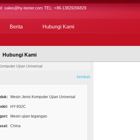
l:
sales@hy-tester.com
TEL: +86-13829266829
Berita
Hubungi Kami
Hubungi Kami
Komputer Ujian Universal
kembali
duk:
Mesin Jenis Komputer Ujian Universal
del:
HY-932C
gori:
Mesin ujian tegangan
asal:
China