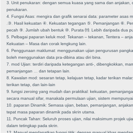
3. Unit penukaran: dengan semua kuasa yang sama dan anjakan,
penukaran.
4. Fungsi Asas: mengira dan grafik senarai data: parameter asas me
.③. Hasil kekuatan ④. Kekuatan tegangan ⑤. Pemanjangan ⑥. Pe
pecah ⑨. Jumlah ubah bentuk ⑩. Purata ⑾. Lebih daripada dua pu
5. Pelbagai paparan keluk mod: Tekanan – tekanan, Tentera – anja
Kekuatan – Masa dan corak lengkung lain.
6. Penggunaan maklumat: menggunakan ujian pengurusan pangkalan
boleh menggunakan data pra-dibina atau diri bina.
7. mod Ujian: terdiri daripada ketegangan anti-, dibengkokkan, mamp
pemanjangan … dan tetapan lain.
8. Kawalan mod: sesaran tetap, kelajuan tetap, kadar terikan malar
terikan tetap, dan lain-lain
9. fungsi zeroing yang mudah dan praktikal: kekuatan, pemanjang
secara manual sifar, manakala permulaan ujian, sistem mempunyai 
10. paparan Dinamik: Semasa ujian, beban, pemanjangan, anjakan d
tepat masa paparan dinamik pada skrin utama.
11. Puncak Tahan: Seluruh proses ujian, nilai maksimum projek ujia
dalam tetingkap pada skrin.
12. Manual mendapatkan fungsi titik: dengan manual khas mendapat