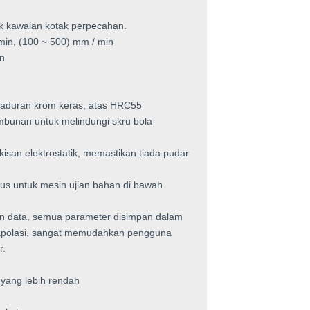
k kawalan kotak perpecahan.
 min, (100 ~ 500) mm / min
n
aduran krom keras, atas HRC55
mbunan untuk melindungi skru bola
san elektrostatik, memastikan tiada pudar
sus untuk mesin ujian bahan di bawah
n data, semua parameter disimpan dalam
rapolasi, sangat memudahkan pengguna
r.
yang lebih rendah