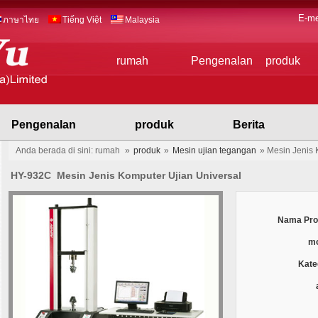
E-me
ภาษาไทย
Tiếng Việt
Malaysia
rumah
Pengenalan
produk
Pengenalan
produk
Berita
Anda berada di sini: rumah
»
produk
»
Mesin ujian tegangan
»
Mesin Jenis 
HY-932C Mesin Jenis Komputer Ujian Universal
Nama Pro
mo
Kate