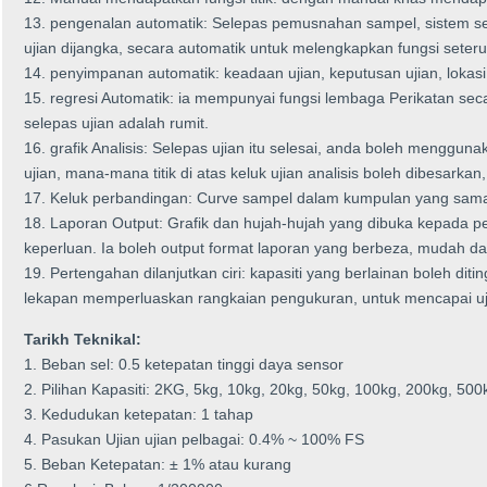
13. pengenalan automatik: Selepas pemusnahan sampel, sistem se
ujian dijangka, secara automatik untuk melengkapkan fungsi seter
14. penyimpanan automatik: keadaan ujian, keputusan ujian, lokasi
15. regresi Automatik: ia mempunyai fungsi lembaga Perikatan sec
selepas ujian adalah rumit.
16. grafik Analisis: Selepas ujian itu selesai, anda boleh mengguna
ujian, mana-mana titik di atas keluk ujian analisis boleh dibesarkan,
17. Keluk perbandingan: Curve sampel dalam kumpulan yang sama 
18. Laporan Output: Grafik dan hujah-hujah yang dibuka kepada p
keperluan. Ia boleh output format laporan yang berbeza, mudah dan
19. Pertengahan dilanjutkan ciri: kapasiti yang berlainan boleh di
lekapan memperluaskan rangkaian pengukuran, untuk mencapai ujia
Tarikh Teknikal:
1. Beban sel: 0.5 ketepatan tinggi daya sensor
2. Pilihan Kapasiti: 2KG, 5kg, 10kg, 20kg, 50kg, 100kg, 200kg, 500
3. Kedudukan ketepatan: 1 tahap
4. Pasukan Ujian ujian pelbagai: 0.4% ~ 100% FS
5. Beban Ketepatan: ± 1% atau kurang