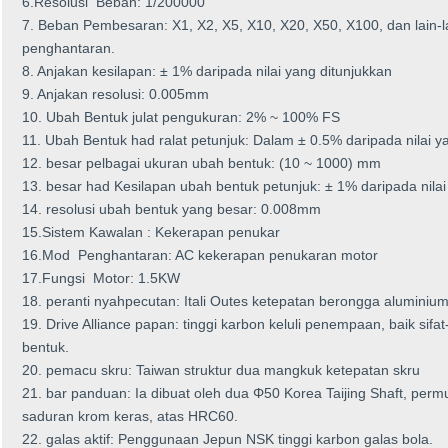
6.Resolusi Beban: 1/200000
7. Beban Pembesaran: X1, X2, X5, X10, X20, X50, X100, dan lain-lai
penghantaran.
8. Anjakan kesilapan: ± 1% daripada nilai yang ditunjukkan
9. Anjakan resolusi: 0.005mm
10. Ubah Bentuk julat pengukuran: 2% ~ 100% FS
11. Ubah Bentuk had ralat petunjuk: Dalam ± 0.5% daripada nilai y
12. besar pelbagai ukuran ubah bentuk: (10 ~ 1000) mm
13. besar had Kesilapan ubah bentuk petunjuk: ± 1% daripada nilai
14. resolusi ubah bentuk yang besar: 0.008mm
15.Sistem Kawalan : Kekerapan penukar
16.Mod Penghantaran: AC kekerapan penukaran motor
17.Fungsi Motor: 1.5KW
18. peranti nyahpecutan: Itali Outes ketepatan berongga alumini
19. Drive Alliance papan: tinggi karbon keluli penempaan, baik sifa
bentuk.
20. pemacu skru: Taiwan struktur dua mangkuk ketepatan skru
21. bar panduan: Ia dibuat oleh dua Φ50 Korea Taijing Shaft, permu
saduran krom keras, atas HRC60.
22. galas aktif: Penggunaan Jepun NSK tinggi karbon galas bola.