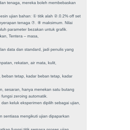
 dan tenaga, mereka boleh membebaskan
sin ujian bahan: ① titik alah ②.0.2% off set
nyerapan tenaga ⑦. ⑧ maksimum. Nilai
luh parameter bezakan untuk grafik.
kan, Tentera – masa,
 data dan standard, jadi penulis yang
atan, rekatan, air mata, kulit,
, beban tetap, kadar beban tetap, kadar
an, sesaran, hanya menekan satu butang
fungsi zeroing automatik.
an keluk eksperimen dipilih sebagai ujian,
n sentiasa mengikuti ujian dipaparkan
kan fungsi titik semasa proses ujian.