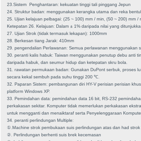
23.Sistem Penghantaran: kekuatan tinggi tali pinggang Jepun
24. Struktur badan: menggunakan kerangka utama dan reka bentu
25. Ujian kelajuan pelbagai: (25 ~ 100) mm / min, (50 ~ 200) mm /
Ketepatan 26. Kelajuan: Dalam ± 1% daripada nilai yang ditunjukka
27. Ujian Strok (tidak termasuk lekapan): 1000mm
28. Berkesan tiang Jarak: 410mm
29. pengendalian Perlawanan: Semua perlawanan menggunakan s
30. peranti kalis habuk: Taiwan menggunakan penutup debu anti ti
daripada habuk, dan seumur hidup dan ketepatan skru bola.
31. rawatan permukaan badan: Gunakan DuPont serbuk, proses luki
secara kekal sembuh pada suhu tinggi 200 ℃.
32. Paparan Sistem: pembangunan diri HY-V perisian perisian khu
platform Windows XP.
33. Pemindahan data: pemindahan data 16 bit, RS-232 pemindaha
perkakasan sekitar. Komputer tidak memerlukan perkakasan ekst
untuk mengganti dan menaiktaraf serta Penyelenggaraan Kompute
34. peranti perlindungan Multiple:
①.Machine strok pembukaan suis perlindungan atas dan had strok 
②. Perlindungan berhenti suis brek kecemasan