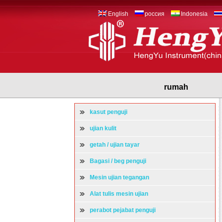
English
россия
Indonesia
rumah
kasut penguji
ujian kulit
getah / ujian tayar
Bagasi / beg penguji
Mesin ujian tegangan
Alat tulis mesin ujian
perabot pejabat penguji