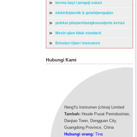
kereta bayi / penguji sukan
elektrik/plastik & getah/pengujian
perkakasan
pelekat pita/pembungkusan/jenis kertas
mesin ujian
Mesin ujian tidak standard
Bekalan Ujian / instrumen
Hubungi Kami
HengYu Instrumen (china) Limited
Tambah:
Houde Pusat Perindustrian,
Daojiao Town, Dongguan City,
Guangdong Province, China
Hubungi orang:
Tina