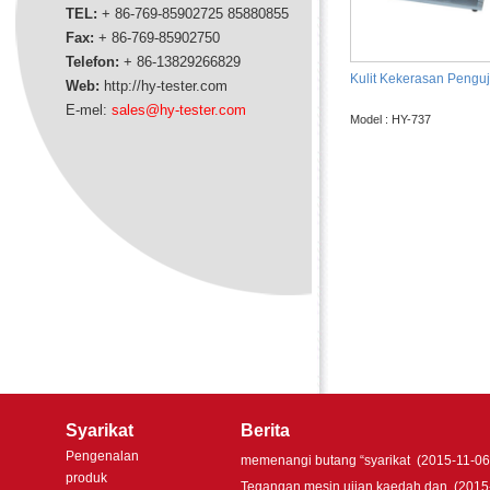
TEL:
+ 86-769-85902725 85880855
Fax:
+ 86-769-85902750
Telefon:
+ 86-13829266829
Kulit Kekerasan Penguj
Web:
http://hy-tester.com
E-mel:
sales@hy-tester.com
Model : HY-737
Syarikat
Berita
Pengenalan
memenangi butang “syarikat
(2015-11-06
produk
Tegangan mesin ujian kaedah dan
(2015