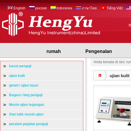
English
россия
Indonesia
ภาษาไทย
Tiếng Việt
rumah
Pengenalan
Anda berada di sini: r
kasut penguji
ujian kulit
ujian kulit
getah / ujian tayar
Bagasi / beg penguji
Mesin ujian tegangan
Alat tulis mesin ujian
perabot pejabat penguji