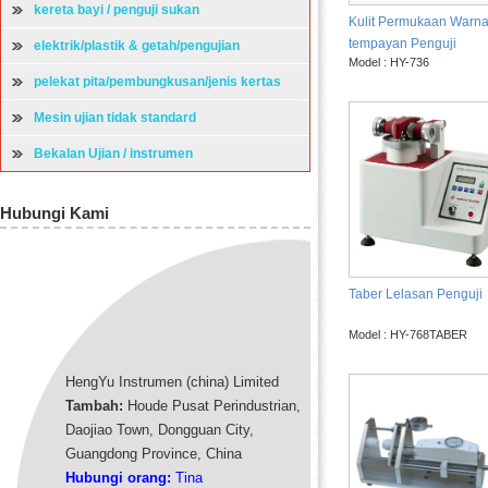
kereta bayi / penguji sukan
Kulit Permukaan Warn
tempayan Penguji
elektrik/plastik & getah/pengujian
Model : HY-736
perkakasan
pelekat pita/pembungkusan/jenis kertas
mesin ujian
Mesin ujian tidak standard
Bekalan Ujian / instrumen
Hubungi Kami
Taber Lelasan Penguji
Model : HY-768TABER
HengYu Instrumen (china) Limited
Tambah:
Houde Pusat Perindustrian,
Daojiao Town, Dongguan City,
Guangdong Province, China
Hubungi orang:
Tina