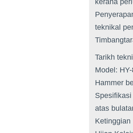
kerana per
Penyerapan 
teknikal p
Timbangtara 
Tarikh tekn
Model: HY-
Hammer bera
Spesifikasi
atas bulat
Ketinggian