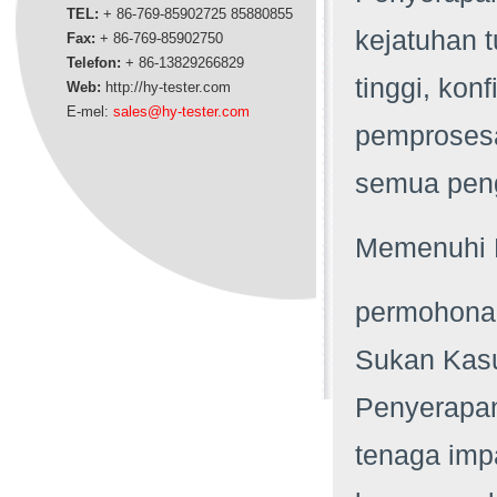
TEL:
+ 86-769-85902725 85880855
kejatuhan 
Fax:
+ 86-769-85902750
Telefon:
+ 86-13829266829
tinggi, kon
Web:
http://hy-tester.com
E-mel:
sales@hy-tester.com
pemprosesan
semua peng
Memenuhi 
permohona
Sukan Kasu
Penyerapan
tenaga imp