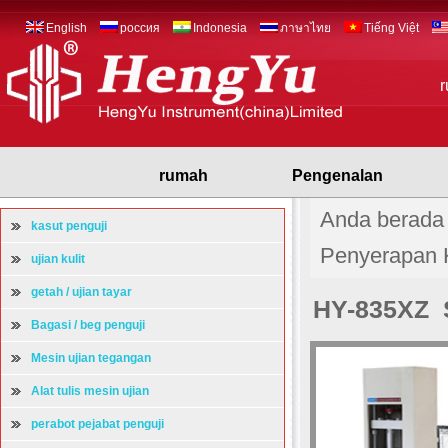
English
россия
Indonesia
ภาษาไทย
Tiếng Việt
rumah
Pengenalan
Anda berada 
kasut penguji
Penyerapan K
ujian kulit
getah / ujian tayar
HY-835XZ S
Bagasi / beg penguji
Mesin ujian tegangan
Alat tulis mesin ujian
perabot pejabat penguji