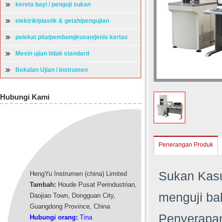
kereta bayi / penguji sukan
elektrik/plastik & getah/pengujian
perkakasan
pelekat pita/pembungkusan/jenis kertas
mesin ujian
Mesin ujian tidak standard
Bekalan Ujian / instrumen
Hubungi Kami
Penerangan Produk
Sukan Kasu
HengYu Instrumen (china) Limited
Tambah:
Houde Pusat Perindustrian,
menguji b
Daojiao Town, Dongguan City,
Guangdong Province, China
Penyerapan
Hubungi orang:
Tina