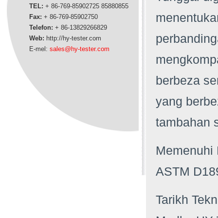
TEL:
+ 86-769-85902725 85880855
menentukan
Fax:
+ 86-769-85902750
Telefon:
+ 86-13829266829
perbanding
Web:
http://hy-tester.com
E-mel:
sales@hy-tester.com
mengkompau
berbeza s
yang berbe
tambahan 
Memenuhi 
ASTM D189
Tarikh Tekn