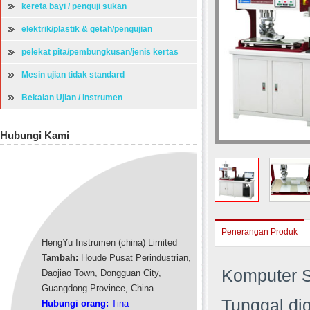
kereta bayi / penguji sukan
elektrik/plastik & getah/pengujian
perkakasan
pelekat pita/pembungkusan/jenis kertas
mesin ujian
Mesin ujian tidak standard
Bekalan Ujian / instrumen
Hubungi Kami
Penerangan Produk
HengYu Instrumen (china) Limited
Tambah:
Houde Pusat Perindustrian,
Komputer S
Daojiao Town, Dongguan City,
Guangdong Province, China
Tunggal di
Hubungi orang:
Tina