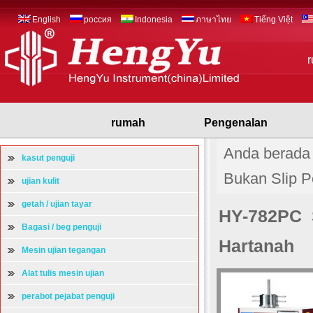
English
россия
Indonesia
ภาษาไทย
Tiếng Việt
rumah
Pengenalan
Anda berada 
kasut penguji
Bukan Slip P
ujian kulit
getah / ujian tayar
HY-782PC S
Bagasi / beg penguji
Hartanah
Mesin ujian tegangan
Alat tulis mesin ujian
perabot pejabat penguji